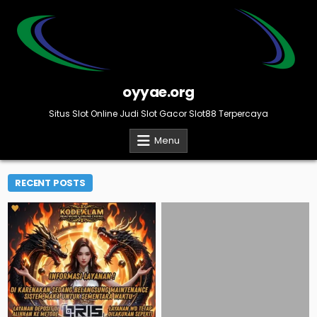
Skip
to
content
oyyae.org
Situs Slot Online Judi Slot Gacor Slot88 Terpercaya
Menu
RECENT POSTS
Posted
Posted
in
in