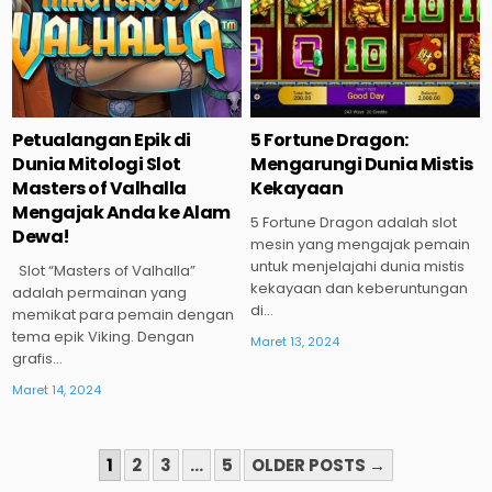
Petualangan Epik di
5 Fortune Dragon:
Dunia Mitologi Slot
Mengarungi Dunia Mistis
Masters of Valhalla
Kekayaan
Mengajak Anda ke Alam
5 Fortune Dragon adalah slot
Dewa!
mesin yang mengajak pemain
untuk menjelajahi dunia mistis
Slot “Masters of Valhalla”
kekayaan dan keberuntungan
adalah permainan yang
di…
memikat para pemain dengan
tema epik Viking. Dengan
Maret 13, 2024
grafis…
Maret 14, 2024
PAGINASI
1
2
3
…
5
OLDER POSTS →