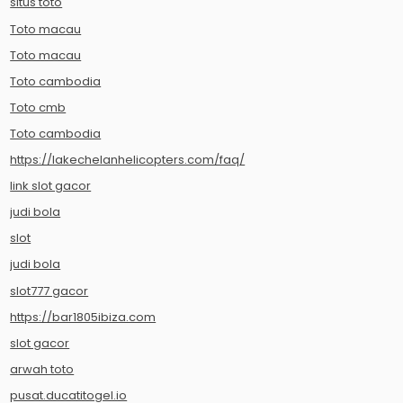
situs toto
Toto macau
Toto macau
Toto cambodia
Toto cmb
Toto cambodia
https://lakechelanhelicopters.com/faq/
link slot gacor
judi bola
slot
judi bola
slot777 gacor
https://bar1805ibiza.com
slot gacor
arwah toto
pusat.ducatitogel.io