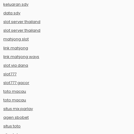
keluaran sdy
data sdy
slot server thailand
slot server thailand
mahjong slot
link mahjong
link mahjong ways
slot via dana
slot777
slot777 gacor
toto macau
toto macau
situs mix parlay
agen sbobet
situs toto