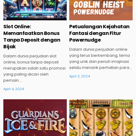
Slot Online:
Petualangan Kejahatan
Memanfaatkan Bonus
Fantasi dengan Fitur
Tanpa Deposit dengan
Powernudge
Bijak
Dalam dunia perjudian online
yang terus berkembang, tema
Dalam dunia perjudian slot
yang unik dan penuh imajinasi
online, bonus tanpa deposit
selalu menarik perhatian para…
merupakan salah satu promosi
yang paling dicari oleh
April 3, 2024
pemain….
April 4, 2024
Posted
Posted
in
in