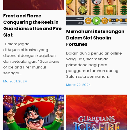
Frost and Flame
Conquering the Reels in
Guardians of Ice and Fire
Memahami Ketenangan
Slot
Dalam Slot Shaolin
Fortunes
Dalam jagad
di Aquaslot kasino yang
Dalam dunia perjudian online
dipenuhi dengan keajaiban
yang luas, slot menjadi
dan petualangan, “Guardians
primadona bagi para
of Ice and Fire” muncul
penggemar taruhan daring.
sebagai…
Salah satu permainan…
Maret 31, 2024
Maret 29, 2024
Posted
Posted
in
in