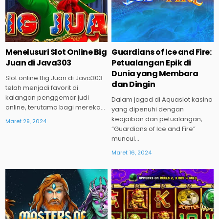
Menelusuri Slot Online Big
Guardians of Ice and Fire:
Juan di Java303
Petualangan Epik di
Dunia yang Membara
Slot online Big Juan di Java303
dan Dingin
telah menjadi favorit di
kalangan penggemar judi
Dalam jagad di Aquaslot kasino
online, terutama bagi mereka…
yang dipenuhi dengan
keajaiban dan petualangan,
Maret 29, 2024
“Guardians of Ice and Fire”
muncul…
Maret 16, 2024
Posted
Posted
in
in