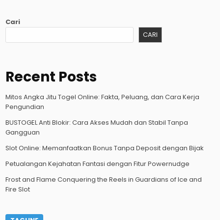
POS
Cari
CARI
Recent Posts
Mitos Angka Jitu Togel Online: Fakta, Peluang, dan Cara Kerja
Pengundian
BUSTOGEL Anti Blokir: Cara Akses Mudah dan Stabil Tanpa
Gangguan
Slot Online: Memanfaatkan Bonus Tanpa Deposit dengan Bijak
Petualangan Kejahatan Fantasi dengan Fitur Powernudge
Frost and Flame Conquering the Reels in Guardians of Ice and
Fire Slot