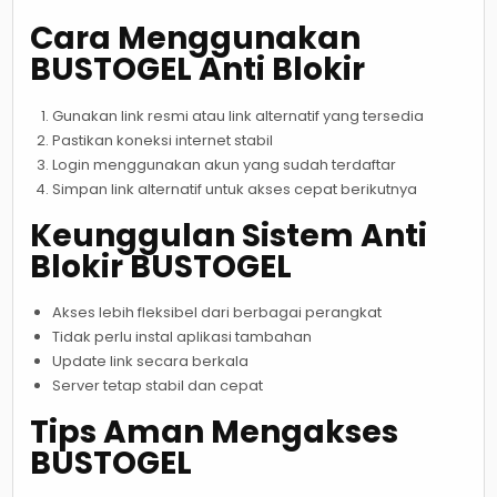
Cara Menggunakan
BUSTOGEL Anti Blokir
Gunakan link resmi atau link alternatif yang tersedia
Pastikan koneksi internet stabil
Login menggunakan akun yang sudah terdaftar
Simpan link alternatif untuk akses cepat berikutnya
Keunggulan Sistem Anti
Blokir BUSTOGEL
Akses lebih fleksibel dari berbagai perangkat
Tidak perlu instal aplikasi tambahan
Update link secara berkala
Server tetap stabil dan cepat
Tips Aman Mengakses
BUSTOGEL