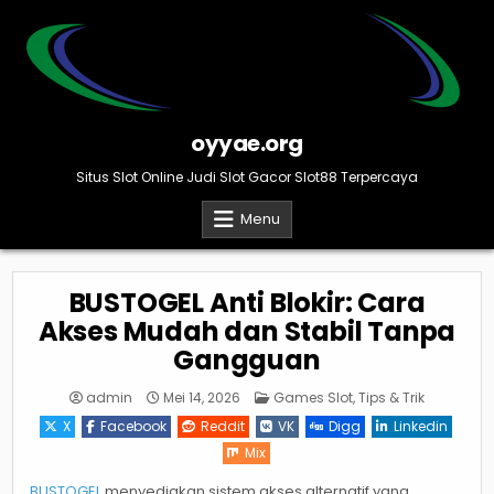
Skip
to
content
oyyae.org
Situs Slot Online Judi Slot Gacor Slot88 Terpercaya
Menu
BUSTOGEL Anti Blokir: Cara
Akses Mudah dan Stabil Tanpa
Gangguan
Posted
admin
Mei 14, 2026
Games Slot
,
Tips & Trik
in
X
Facebook
Reddit
VK
Digg
Linkedin
Mix
BUSTOGEL
menyediakan sistem akses alternatif yang