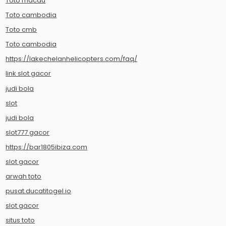
Toto macau
Toto cambodia
Toto cmb
Toto cambodia
https://lakechelanhelicopters.com/faq/
link slot gacor
judi bola
slot
judi bola
slot777 gacor
https://bar1805ibiza.com
slot gacor
arwah toto
pusat.ducatitogel.io
slot gacor
situs toto