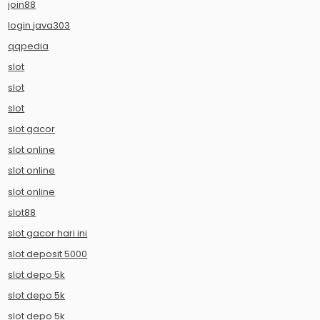
join88
login java303
qqpedia
slot
slot
slot
slot gacor
slot online
slot online
slot online
slot88
slot gacor hari ini
slot deposit 5000
slot depo 5k
slot depo 5k
slot depo 5k