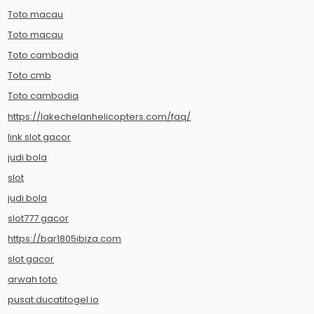
Toto macau
Toto macau
Toto cambodia
Toto cmb
Toto cambodia
https://lakechelanhelicopters.com/faq/
link slot gacor
judi bola
slot
judi bola
slot777 gacor
https://bar1805ibiza.com
slot gacor
arwah toto
pusat.ducatitogel.io