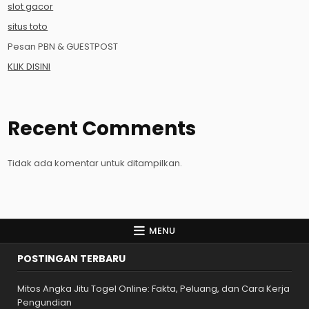
slot gacor
situs toto
Pesan PBN & GUESTPOST
KLIK DISINI
Recent Comments
Tidak ada komentar untuk ditampilkan.
MENU
POSTINGAN TERBARU
Mitos Angka Jitu Togel Online: Fakta, Peluang, dan Cara Kerja
Pengundian