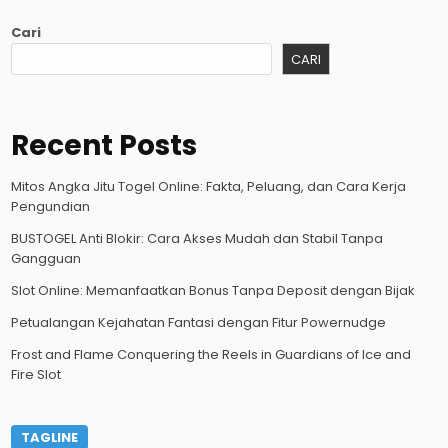
Cari
CARI
Recent Posts
Mitos Angka Jitu Togel Online: Fakta, Peluang, dan Cara Kerja
Pengundian
BUSTOGEL Anti Blokir: Cara Akses Mudah dan Stabil Tanpa
Gangguan
Slot Online: Memanfaatkan Bonus Tanpa Deposit dengan Bijak
Petualangan Kejahatan Fantasi dengan Fitur Powernudge
Frost and Flame Conquering the Reels in Guardians of Ice and
Fire Slot
TAGLINE