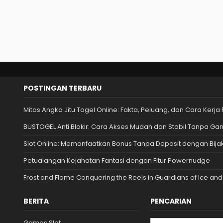
Navigasi
pos
POSTINGAN TERBARU
Mitos Angka Jitu Togel Online: Fakta, Peluang, dan Cara Kerj
BUSTOGEL Anti Blokir: Cara Akses Mudah dan Stabil Tanpa G
Slot Online: Memanfaatkan Bonus Tanpa Deposit dengan Bija
Petualangan Kejahatan Fantasi dengan Fitur Powernudge
Frost and Flame Conquering the Reels in Guardians of Ice and 
BERITA
PENCARIAN
Search
Games Slot