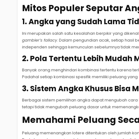
Mitos Populer Seputar An
1. Angka yang Sudah Lama Tid
Ini merupakan salah satu kesalahan berpikir yang dikena
gambler’s fallacy
. Dalam pengundian acak, setiap hasil be
independen sehingga kemunculan sebelumnya tidak meme
2. Pola Tertentu Lebih Mudah
Banyak orang menghindari kombinasi tertentu karena terli
Padahal setiap kombinasi spesifik memiliki peluang yang s
3. Sistem Angka Khusus Bisa 
Berbagai sistem pemilihan angka dapat mengubah cara 
tetapi tidak mengubah peluang dasar untuk memenangk
Memahami Peluang Secar
Peluang memenangkan lotere ditentukan oleh jumlah ko