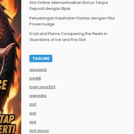
Slot Online: Memanfaatkan Bonus Tanpa
Deposit dengan Bijak
Petualangan Kejahatan Fantasi dengan Fitur
Powernudge
Frost and Flame Conquering the Reels in
Guardians of Ice and Fire Slot
TAGLINE
aquaslot
join88
login java303
qqpedia
slot
slot
slot
slot gacor