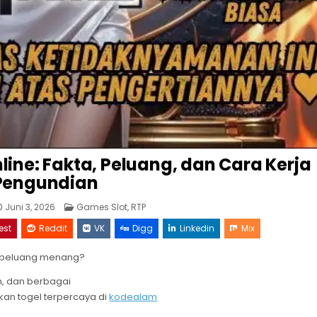
line: Fakta, Peluang, dan Cara Kerja
Pengundian
Posted
Juni 3, 2026
Games Slot
,
RTP
in
est
Reddit
VK
Digg
Linkedin
Mix
n peluang menang?
an, dan berbagai
kan togel terpercaya di
kodealam