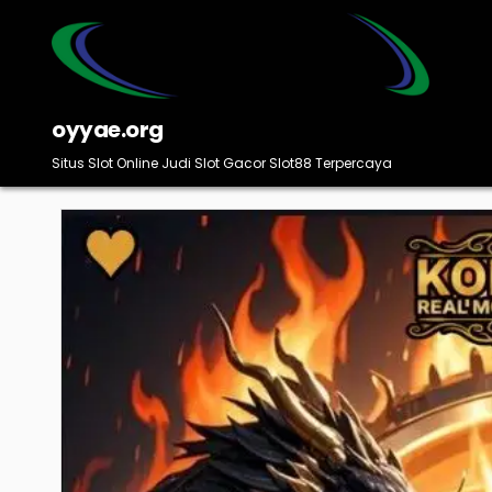
Skip
to
content
oyyae.org
Situs Slot Online Judi Slot Gacor Slot88 Terpercaya