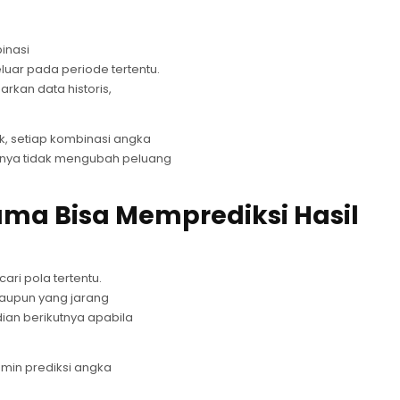
?
inasi
eluar pada periode tertentu.
rkan data historis,
, setiap kombinasi angka
umnya tidak mengubah peluang
ma Bisa Memprediksi Hasil
ri pola tertentu.
maupun yang jarang
ian berikutnya apabila
min prediksi angka