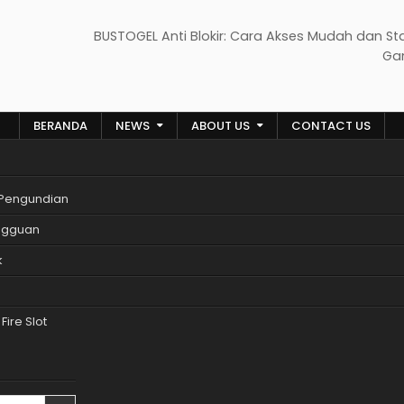
BUSTOGEL Anti Blokir: Cara Akses Mudah dan St
Ga
BERANDA
NEWS
ABOUT US
CONTACT US
a Pengundian
angguan
k
Fire Slot