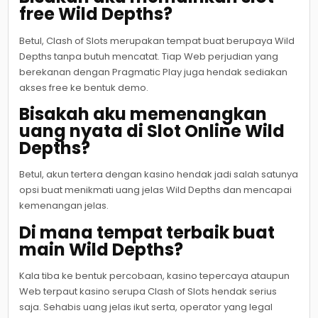
free Wild Depths?
Betul, Clash of Slots merupakan tempat buat berupaya Wild
Depths tanpa butuh mencatat. Tiap Web perjudian yang
berekanan dengan Pragmatic Play juga hendak sediakan
akses free ke bentuk demo.
Bisakah aku memenangkan
uang nyata di Slot Online Wild
Depths?
Betul, akun tertera dengan kasino hendak jadi salah satunya
opsi buat menikmati uang jelas Wild Depths dan mencapai
kemenangan jelas.
Di mana tempat terbaik buat
main Wild Depths?
Kala tiba ke bentuk percobaan, kasino tepercaya ataupun
Web terpaut kasino serupa Clash of Slots hendak serius
saja. Sehabis uang jelas ikut serta, operator yang legal