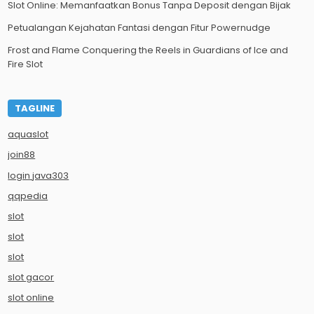
Slot Online: Memanfaatkan Bonus Tanpa Deposit dengan Bijak
Petualangan Kejahatan Fantasi dengan Fitur Powernudge
Frost and Flame Conquering the Reels in Guardians of Ice and
Fire Slot
TAGLINE
aquaslot
join88
login java303
qqpedia
slot
slot
slot
slot gacor
slot online