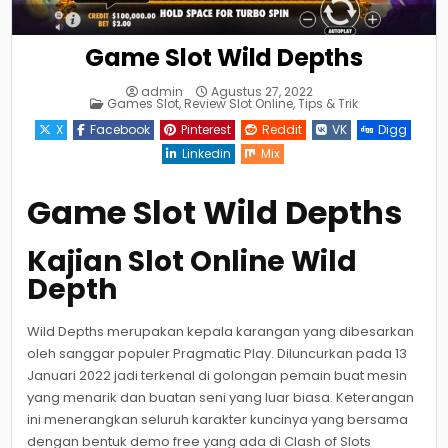
Game Slot Wild Depths
admin
Agustus 27, 2022
Posted
Games Slot
,
Review Slot Online
,
Tips & Trik
in
X
Facebook
Pinterest
Reddit
VK
Digg
Linkedin
Mix
Game Slot Wild Depths
Kajian Slot Online Wild
Depth
Wild Depths merupakan kepala karangan yang dibesarkan
oleh sanggar populer Pragmatic Play. Diluncurkan pada 13
Januari 2022 jadi terkenal di golongan pemain buat mesin
yang menarik dan buatan seni yang luar biasa. Keterangan
ini menerangkan seluruh karakter kuncinya yang bersama
dengan bentuk demo free yang ada di Clash of Slots