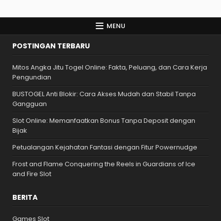
MENU
POSTINGAN TERBARU
Mitos Angka Jitu Togel Online: Fakta, Peluang, dan Cara Kerja
Pengundian
BUSTOGEL Anti Blokir: Cara Akses Mudah dan Stabil Tanpa
Gangguan
Slot Online: Memanfaatkan Bonus Tanpa Deposit dengan
Bijak
Petualangan Kejahatan Fantasi dengan Fitur Powernudge
Frost and Flame Conquering the Reels in Guardians of Ice
and Fire Slot
BERITA
Games Slot