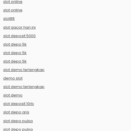
slot online
slot online
slot88
slot gacor hari ini
slot deposit 5000
slot depo 5k
slot depo 5k
slot depo 5k
slot demo terlengkap
demo slot
slot demo terlengkap
slot demo
slot deposit 10rb
slot depo qris
slot depo pulsa
slot depo pulsa