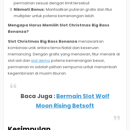
permainan sesuai dengan limit tersebut.
Nikmati Bonus:
Manfaatkan putaran gratis dan fitur
multiplier untuk potensi kemenangan lebih.
Mengapa Harus Memilih Slot Christmas Big Bass
Bonanza?
Slot Christmas Big Bass Bonanza
menawarkan
kombinasi unik antara tema Natal dan keseruan
memancing. Dengan grafis yang menawan, fitur menarik di
slot asli dan
slot demo
potensi kemenangan besar,
permainan ini adalah pilihan sempurna untuk menambah
kegembiraan di musim liburan.
Baca Juga :
Bermain Slot Wolf
Moon Rising Betsoft
Kesimpulan