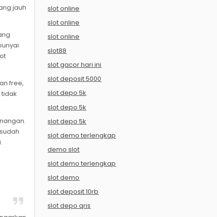
ang jauh
slot online
slot online
uang
slot online
punyai
slot88
ot
slot gacor hari ini
slot deposit 5000
an free,
slot depo 5k
 tidak
slot depo 5k
enangan.
slot depo 5k
 sudah
slot demo terlengkap
.
demo slot
slot demo terlengkap
slot demo
slot deposit 10rb
slot depo qris