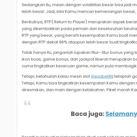
Sedangkan itu, mesin dengan volatilitas besar bisa ja
lebih besar. Jadi, bila Kamu mencari kemenangan besar, 
Berikutnya, RTP( Return to Player) merupakan aspek ber
yang dikembalikan pada pemain dari keseluruhan taruha
RTP yang besar, yang berarti kesempatan Kamu buat mem
dengan RTP dekat 96% ataupun lebih besar buat tingk
Tidak hanya itu, janganlah lupakan fitur- fitur bonus yang 
ikon buas, game bonus, dan jackpot liberal merupakan bag
cuma tingkatkan keseruan game, namun pula membagi
Tetapi, ketahuilah kalau mesin slot
Alexabet88
tetaplah ga
Tetapi, Kamu bisa tingkatkan kesempatan Kamu dengan m
diresmikan, dan main dengan ketabahan. Piket marah Kam
Baca juga:
Selamanya