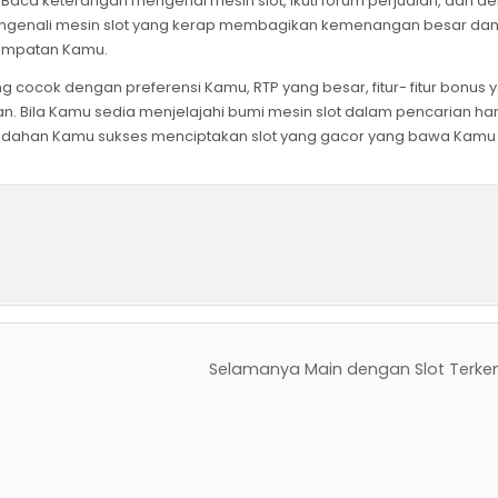
 Baca keterangan mengenai mesin slot, ikuti forum perjudian, dan d
mengenali mesin slot yang kerap membagikan kemenangan besar da
empatan Kamu.
g cocok dengan preferensi Kamu, RTP yang besar, fitur- fitur bonus 
ilan. Bila Kamu sedia menjelajahi bumi mesin slot dalam pencarian ha
udahan Kamu sukses menciptakan slot yang gacor yang bawa Kam
Selamanya Main dengan Slot Terke