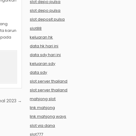
engarkan
slot depo pulsa
n
slot depo pulsa
slot deposit pulsa
yang
slot88
rta karun
keluaran hk
u pada
data hk hari ini
data sdy hari ini
keluaran sdy
data sdy
slot server thailand
slot server thailand
mahjong slot
nal 2023 →
link mahjong
link mahjong ways
slot via dana
slot777