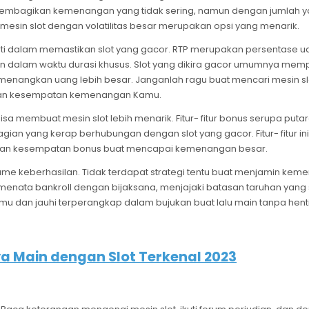
di membagikan kemenangan yang tidak sering, namun dengan jumlah y
mesin slot dengan volatilitas besar merupakan opsi yang menarik.
arti dalam memastikan slot yang gacor. RTP merupakan persentase 
n dalam waktu durasi khusus. Slot yang dikira gacor umumnya mem
enangkan uang lebih besar. Janganlah ragu buat mencari mesin sl
atkan kesempatan kemenangan Kamu.
bisa membuat mesin slot lebih menarik. Fitur- fitur bonus serupa putar
ian yang kerap berhubungan dengan slot yang gacor. Fitur- fitur ini
kan kesempatan bonus buat mencapai kemenangan besar.
me keberhasilan. Tidak terdapat strategi tentu buat menjamin kem
enata bankroll dengan bijaksana, menjajaki batasan taruhan yang
u dan jauhi terperangkap dalam bujukan buat lalu main tanpa henti
 Main dengan Slot Terkenal 2023