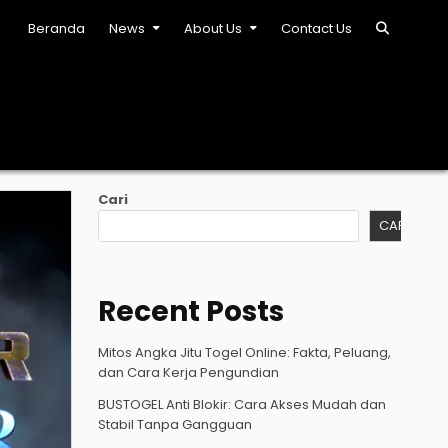
Beranda
News
About Us
Contact Us
Cari
CARI
Recent Posts
Mitos Angka Jitu Togel Online: Fakta, Peluang,
dan Cara Kerja Pengundian
BUSTOGEL Anti Blokir: Cara Akses Mudah dan
Stabil Tanpa Gangguan