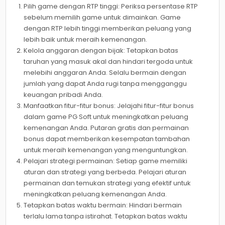
Pilih game dengan RTP tinggi: Periksa persentase RTP
sebelum memilih game untuk dimainkan. Game
dengan RTP lebih tinggi memberikan peluang yang
lebih baik untuk meraih kemenangan.
Kelola anggaran dengan bijak: Tetapkan batas
taruhan yang masuk akal dan hindari tergoda untuk
melebihi anggaran Anda. Selalu bermain dengan
jumlah yang dapat Anda rugi tanpa mengganggu
keuangan pribadi Anda.
Manfaatkan fitur-fitur bonus: Jelajahi fitur-fitur bonus
dalam game PG Soft untuk meningkatkan peluang
kemenangan Anda. Putaran gratis dan permainan
bonus dapat memberikan kesempatan tambahan
untuk meraih kemenangan yang menguntungkan.
Pelajari strategi permainan: Setiap game memiliki
aturan dan strategi yang berbeda. Pelajari aturan
permainan dan temukan strategi yang efektif untuk
meningkatkan peluang kemenangan Anda.
Tetapkan batas waktu bermain: Hindari bermain
terlalu lama tanpa istirahat. Tetapkan batas waktu