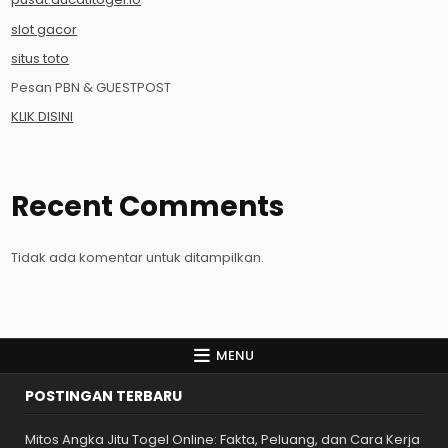
slot gacor
situs toto
Pesan PBN & GUESTPOST
KLIK DISINI
Recent Comments
Tidak ada komentar untuk ditampilkan.
MENU
POSTINGAN TERBARU
Mitos Angka Jitu Togel Online: Fakta, Peluang, dan Cara Kerja