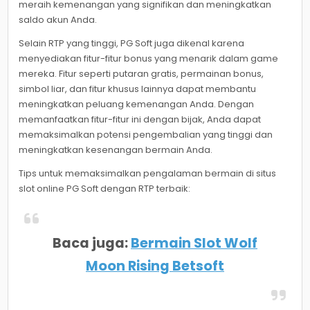
meraih kemenangan yang signifikan dan meningkatkan
saldo akun Anda.
Selain RTP yang tinggi, PG Soft juga dikenal karena
menyediakan fitur-fitur bonus yang menarik dalam game
mereka. Fitur seperti putaran gratis, permainan bonus,
simbol liar, dan fitur khusus lainnya dapat membantu
meningkatkan peluang kemenangan Anda. Dengan
memanfaatkan fitur-fitur ini dengan bijak, Anda dapat
memaksimalkan potensi pengembalian yang tinggi dan
meningkatkan kesenangan bermain Anda.
Tips untuk memaksimalkan pengalaman bermain di situs
slot online PG Soft dengan RTP terbaik:
Baca juga:
Bermain Slot Wolf
Moon Rising Betsoft