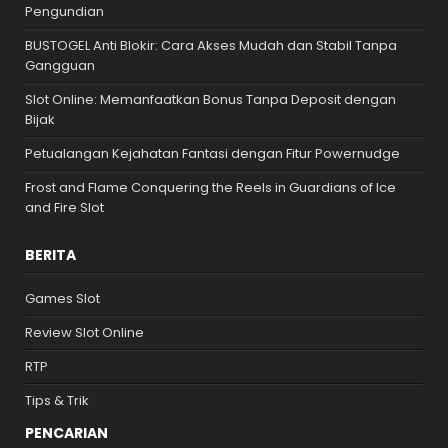
Pengundian
BUSTOGEL Anti Blokir: Cara Akses Mudah dan Stabil Tanpa
Gangguan
Slot Online: Memanfaatkan Bonus Tanpa Deposit dengan
Bijak
Petualangan Kejahatan Fantasi dengan Fitur Powernudge
Frost and Flame Conquering the Reels in Guardians of Ice
and Fire Slot
BERITA
Games Slot
Review Slot Online
RTP
Tips & Trik
PENCARIAN