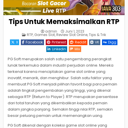
Tips Untuk Memaksimalkan RTP
admin
Juni 1, 2023
Posted
RTP
,
Games Slot
,
Review Slot Online
,
Tips & Trik
in
X
Facebook
Pinterest
Reddit
VK
Digg
Linkedin
Mix
PG Soft merupakan salah satu pengembang perangkat
lunak terkemuka dalam industri perjudian online. Mereka
terkenal karena menciptakan game slot online yang
inovatif, menarik, dan menghibur. Salah satu faktor yang
membuat PG Soft menjadi pilihan favorit bagi para pemain
adalah tingkat pengembalian yang tinggi, yang dikenal
sebagai RTP (Return to Player). RTP merupakan persentase
dari total taruhan yang dikembalikan kepada pemain
dalam jangka panjang. Semakin tinggi nilai RTP, semakin
besar peluang pemain untuk memenangkan uang.
PG Soft dikenal dengan koleksi game slot online yang